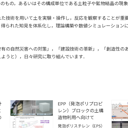
そのもの，あるいはその構成単位である土粒子や鉱物結晶の現
れた技術を用いて土を実験・操作し，反応を観察することが重
，得られた知見を体系化し，理論構築や数値シミュレーション
曾有の自然災害への対策」，「建設技術の革新」，「創造性の
えようと），日々研究に取り組んでいます．
計
EPP（発泡ポリプロピ
と
レン）ブロックの土構
の
造物利用へ向けて
発泡ポリスチレン（EPS）