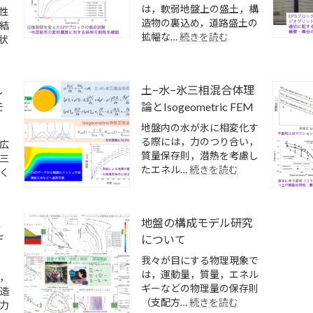
は，軟弱地盤上の盛土，構
性
造物の裏込め，道路盛土の
結
:
拡幅な…
続きを読む
状
EPP（発
泡
ポ
し
土−水−氷三相混合体理
リ
プ
モ
論とIsogeometric FEM
ロ
地盤内の水が氷に相変化す
ピ
る際には，力のつり合い，
広
レ
質量保存則，潜熱を考慮し
三
ン）
:
たエネル…
続きを読む
く
ブ
土
ロ
−水
ッ
−氷
ク
く
地盤の構成モデル研究
三
の
相
デ
について
土
混
構
我々が目にする物理現象で
合
造
は，運動量，質量，エネル
，
体
物
ギーなどの物理量の保存則
造
理
利
:
（支配方…
続きを読む
力
論