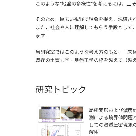
このような”地盤の多様性”を考えるには，土
そのため，幅広い視野で現象を捉え，洗練さ
また，社会や人に理解してもらう手段として
ます．
当研究室ではこのような考え方のもと，「未
既存の土質力学・地盤工学の枠を越えて（越
研究トピック
局所変形および濃度
測による境界値問題
しての浸透圧密現象
解釈