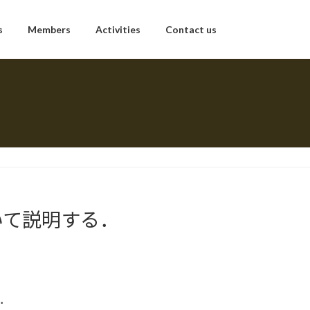
s
Members
Activities
Contact us
いて説明する．
．