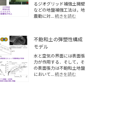
るジオグリッド補強土擁壁
などの地盤補強工法は，地
:
震動に対…
続きを読む
EPS
と
ジ
オ
不飽和土の弾塑性構成
グ
モデル
リ
水と空気の界面には表面張
ッ
力が作用する．そして，そ
ド
の表面張力は不飽和土地盤
を
:
において…
続きを読む
併
不
用
飽
し
和
た
土
擁
の
壁
弾
お
塑
よ
性
び
構
橋
成
台