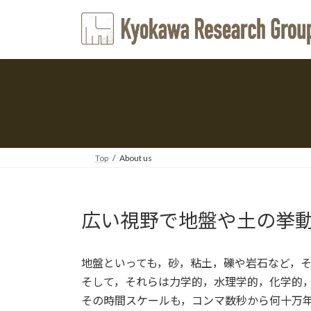
コ
ナ
ン
ビ
テ
ゲ
ン
ー
ツ
シ
へ
ョ
ス
ン
キ
に
ッ
移
プ
動
Top
About us
広い視野で地盤や土の挙
地盤といっても，砂，粘土，礫や岩石など，
そして，それらは力学的，水理学的，化学的
その時間スケールも，コンマ数秒から何十万年