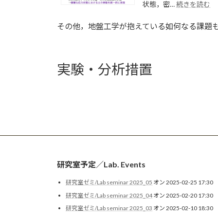
題
:
状態，密…
続きを読む
し
と
粒
た
し
子
その他，地盤工学が抱えている如何なる課題
膨
て
接
潤
の
触
性
浸
構
粘
透
造
実験・分析措置
土
圧
に
の
密
基
構
現
づ
成
象
く
モ
の
修
デ
解
正
ル
釈
応
力
と
弾
研究室予定／Lab. Events
塑
性
研究室ゼミ/Lab seminar 2025_05
オン 2025-02-25 17:30
モ
研究室ゼミ/Lab seminar 2025_04
オン 2025-02-20 17:30
デ
ル
研究室ゼミ/Lab seminar 2025_03
オン 2025-02-10 18:30