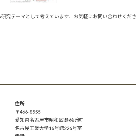
用
地
と
へ
盤
Isogeometric
向
の
FEM
も研究テーマとして考えています．お気軽にお問い合わせくだ
け
構
て
成
モ
デ
ル
研
究
に
つ
い
て
住所
〒466-8555
愛知県名古屋市昭和区御器所町
名古屋工業大学16号館226号室