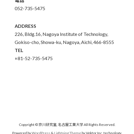
電話
052-735-5475
ADDRESS
226, Bldg.16, Nagoya Institute of Technology,
Gokiso-cho, Showa-ku, Nagoya, Aichi, 466-8555
TEL
+81-52-735-5475
Copyright © 京川研究室, 名古屋工業大学 All Rights Reserved.
Powered by
WordPress
&
Lightning Theme
by Vektor,Inc. technology.