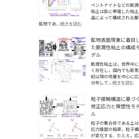
ベントナイトなどの膨潤
粘土は負に帯電した粘土
晶によって構成される層
:
鉱物であ…
続きを読む
局
所
鉱物表面現象に着目
変
た膨潤性粘土の構成
形
お
デル
よ
膨潤性粘土は，世界中に
び
く存在し，国内でも新第
濃
紀以降の地層を中心に広
度
:
分布して…
続きを読む
計
鉱
測
物
に
粒子接触構造に基づ
表
よ
修正応力と弾塑性モ
面
る
現
ル
境
象
界
粒子の集合体である土は
に
値
応力履歴の結果，粒子構
着
問
が変化する．たとえ，応
目