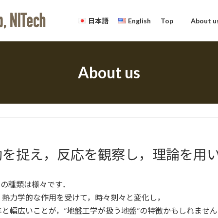
日本語
English
Top
About u
About us
動を捉え，反応を観察し，理論を用
その種類は様々です．
，熱力学的な作用を受けて，時々刻々と変化し，
と幅広いことが，”地盤工学が扱う地盤”の特徴かもしれません