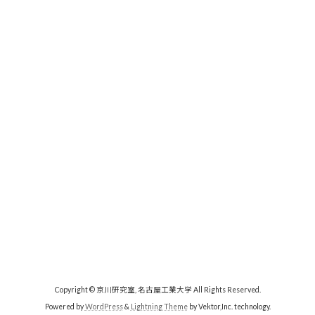
Copyright © 京川研究室, 名古屋工業大学 All Rights Reserved.
Powered by
WordPress
&
Lightning Theme
by Vektor,Inc. technology.