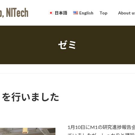
日本語
English
Top
About u
ゼミ
）を行いました
1月10日にM1の研究進捗報