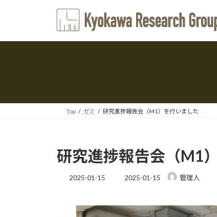
コ
ナ
ン
ビ
テ
ゲ
ン
ー
ツ
シ
へ
ョ
ス
ン
キ
に
ッ
移
プ
動
Top
ゼミ
研究進捗報告会（M1）を行いました
研究進捗報告会（M1
最
2025-01-15
2025-01-15
管理人
終
更
新
日